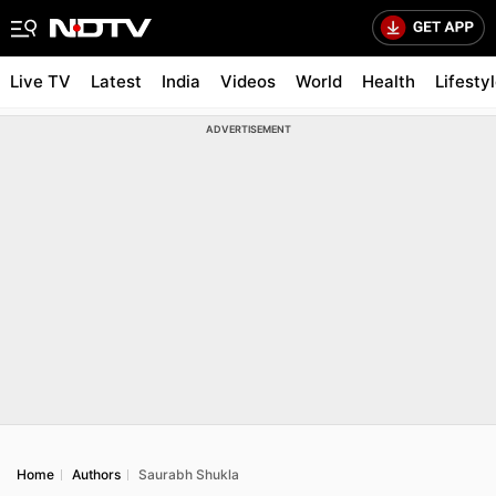
Live TV
Latest
India
Videos
World
Health
Lifesty
ADVERTISEMENT
Home
Authors
Saurabh Shukla